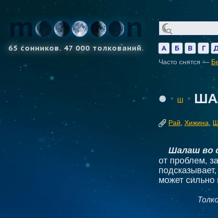
65 сонников. 47 000 толкований.
А
Б
В
Г
Часто снятся —
Б
ША
Ш
Рай
,
Хижина
,
Ш
Шалаш во 
от проблем, з
подсказывает,
может сильно 
Толк