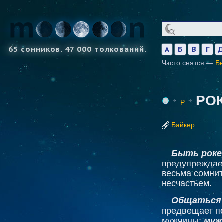
65 сонников. 47 000 толкований.
А
Б
В
Г
Часто снятся —
Б
РО
Р
Байкер
Быть роке
предупреждае
весьма сомнит
несчастьем.
Общаться 
предвещает п
мужчины;
муж