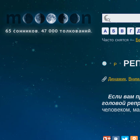
65 сонников. 47 000 толкований.
А
Б
В
Г
Часто снятся —
Б
РЕ
Р
Динамик
,
Вним
Если вам 
головой реп
человеком, ма