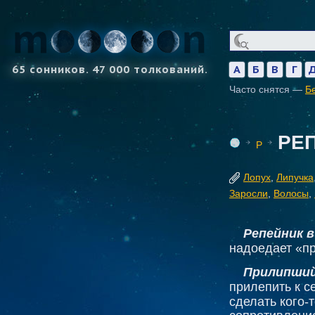
65 сонников. 47 000 толкований.
А
Б
В
Г
Часто снятся —
Б
РЕ
Р
Лопух
,
Липучка
Заросли
,
Волосы
,
Репейник 
надоедает «пр
Прилипший
прилепить к с
сделать кого-