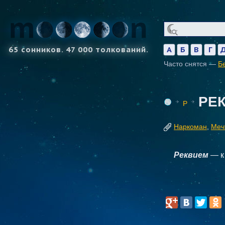
65 сонников. 47 000 толкований.
А
Б
В
Г
Часто снятся —
Б
РЕ
Р
Наркоман
,
Меч
Реквием
— к