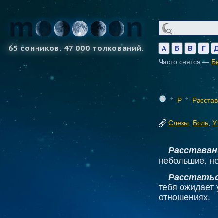
65 сонников. 47 000 толкований.
А
Б
В
Г
Часто снятся —
Б
Р
Расста
Слезы
,
Боль
,
У
Расставан
небольшие, н
Расстаться
тебя ожидает 
отношениях.