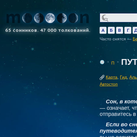
65 сонников. 47 000 толкований.
А
Б
В
Г
Часто снятся —
Б
ПУ
П
Карта
,
Гид
,
Аль
Автостоп
Сон, в ко
— означает, ч
отправитесь в
Если во с
путеводител