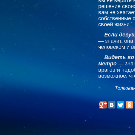
вы не верите 
решение свои
вам не хватае
собственные с
своей жизни.
Если деву
— значит, она
человеком и в
Видеть во
метро
— знач
врагов и недо
возможное, чт
Толкова