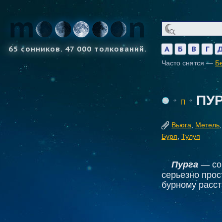
65 сонников. 47 000 толкований.
А
Б
В
Г
Часто снятся —
Б
ПУ
П
Вьюга
,
Метель
Буря
,
Тулуп
Пурга
— со
серьезно прос
бурному расст