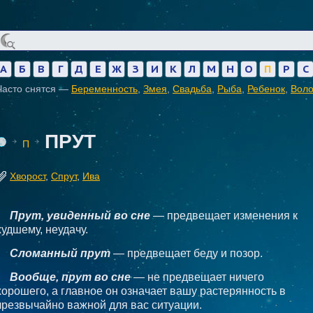
А
Б
В
Г
Д
Е
Ж
З
И
К
Л
М
Н
О
П
Р
С
Часто снятся —
Беременность
,
Змея
,
Свадьба
,
Рыба
,
Ребенок
,
Вол
ПРУТ
П
Хворост
,
Спрут
,
Ива
Прут, увиденный во сне
— предвещает изменения к
худшему, неудачу.
Сломанный прут
— предвещает беду и позор.
Вообще, прут во сне
— не предвещает ничего
хорошего, а главное он означает вашу растерянность в
чрезвычайно важной для вас ситуации.