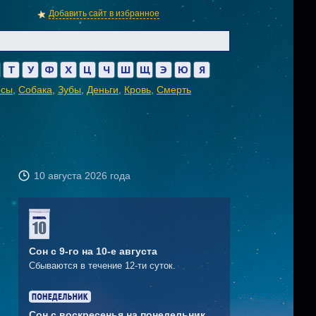
Добавить сайт в избранное
Т
У
Ф
Х
Ц
Ч
Ш
Щ
Э
Ю
Я
осы
,
Собака
,
Зубы
,
Деньги
,
Кровь
,
Смерть
10 августа 2026 года
Сон с 9-го на 10-е августа
Сбываются в течение 12-ти суток.
Сон с воскресенья на понедельник