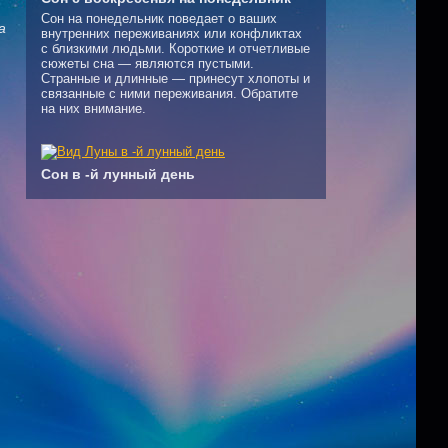
Сон на понедельник поведает о ваших
а
внутренних переживаниях или конфликтах
с близкими людьми. Короткие и отчетливые
сюжеты сна — являются пустыми.
Странные и длинные — принесут хлопоты и
связанные с ними переживания. Обратите
на них внимание.
Сон в -й лунный день