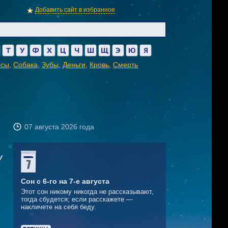
Добавить сайт в избранное
Т
У
Ф
Х
Ц
Ч
Ш
Щ
Э
Ю
Я
осы
,
Собака
,
Зубы
,
Деньги
,
Кровь
,
Смерть
07 августа 2026 года
у
Сон с 6-го на 7-е августа
Этот сон никому никогда не рассказывают,
тогда сбудется; если расскажете —
накличете на себя беду.