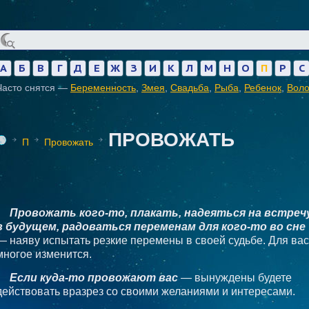
А
Б
В
Г
Д
Е
Ж
З
И
К
Л
М
Н
О
П
Р
С
Часто снятся —
Беременность
,
Змея
,
Свадьба
,
Рыба
,
Ребенок
,
Вол
ПРОВОЖАТЬ
П
Провожать
Провожать кого-то, плакать, надеяться на встреч
в будущем, радоваться переменам для кого-то во сне
— наяву испытать резкие перемены в своей судьбе. Для вас
многое изменится.
Если куда-то провожают вас
— вынуждены будете
действовать вразрез со своими желаниями и интересами.