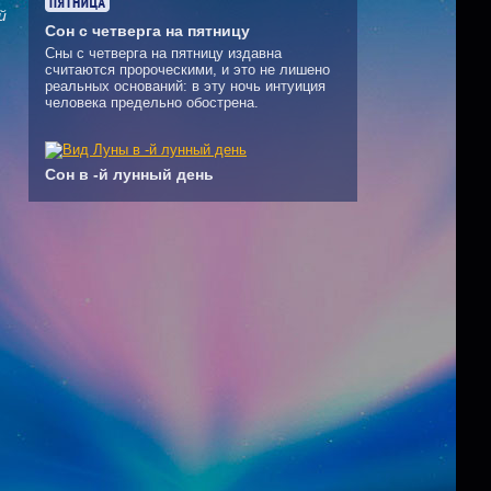
й
Сон с четверга на пятницу
Сны с четверга на пятницу издавна
считаются пророческими, и это не лишено
реальных оснований: в эту ночь интуиция
человека предельно обострена.
Сон в -й лунный день