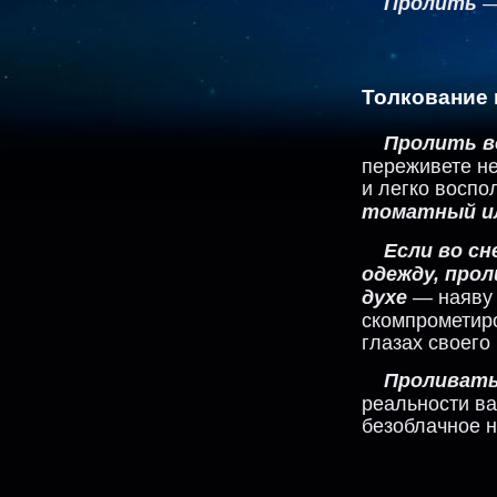
Пролить
—
Толкование 
Пролить в
переживете не
и легко воспо
томатный ил
Если во с
одежду, прол
духе
— наяву 
скомпрометир
глазах своего
Проливать
реальности в
безоблачное н