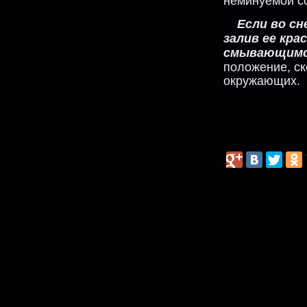
неминуемой сс
Если во сн
залив ее кра
смывающим
положение, ск
окружающих.