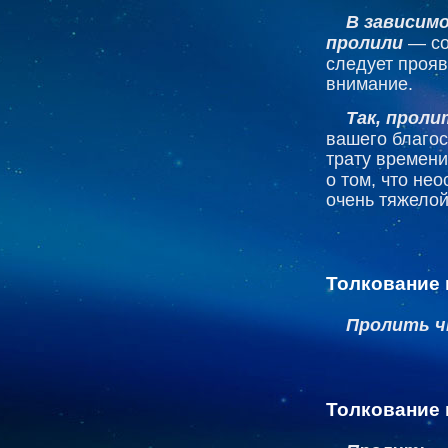
В зависим
пролили
— со
следует прояв
внимание.
Так, проли
вашего благо
трату времени
о том, что не
очень тяжелой
Толкование 
Пролить 
Толкование 