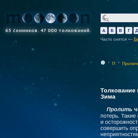
65 сонников. 47 000 толкований.
А
Б
В
Г
Часто снятся —
Б
П
Пролит
Толкование 
Зима
Пролить ч
потерь. Такие
и осторожност
совершить оп
неприятностя