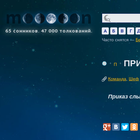
65 сонников. 47 000 толкований.
А
Б
В
Г
Часто снятся —
Б
ПР
П
Команда
,
Шеф
Приказ сл