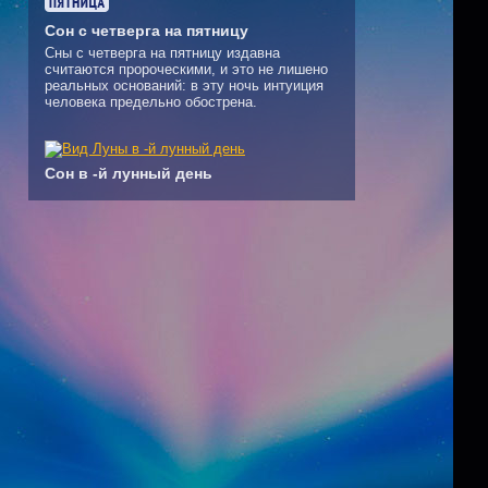
Сон с четверга на пятницу
Сны с четверга на пятницу издавна
считаются пророческими, и это не лишено
реальных оснований: в эту ночь интуиция
человека предельно обострена.
Сон в -й лунный день