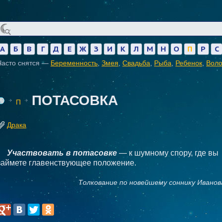
А
Б
В
Г
Д
Е
Ж
З
И
К
Л
М
Н
О
П
Р
С
Часто снятся —
Беременность
,
Змея
,
Свадьба
,
Рыба
,
Ребенок
,
Вол
ПОТАСОВКА
П
Драка
Участвовать в потасовке
— к шумному спору, где вы
займете главенствующее положение.
Толкование по новейшему соннику Иванов