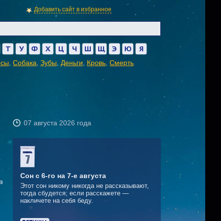
Добавить сайт в избранное
Т
У
Ф
Х
Ц
Ч
Ш
Щ
Э
Ю
Я
осы
,
Собака
,
Зубы
,
Деньги
,
Кровь
,
Смерть
07 августа 2026 года
Сон с 6-го на 7-е августа
а
Этот сон никому никогда не рассказывают,
тогда сбудется; если расскажете —
накличете на себя беду.