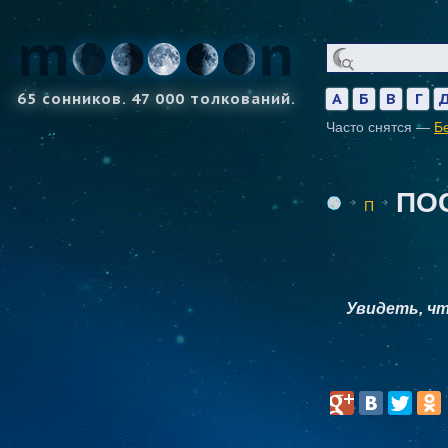
65 сонников. 47 000 толкований.
А
Б
В
Г
Часто снятся —
Б
ПО
П
Увидеть, чт