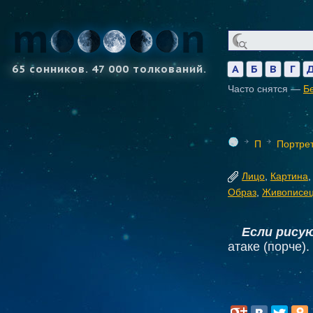
65 сонников. 47 000 толкований.
А
Б
В
Г
Часто снятся —
Б
П
Портре
Лицо
,
Картина
Образ
,
Живописе
Если рису
атаке (порче).