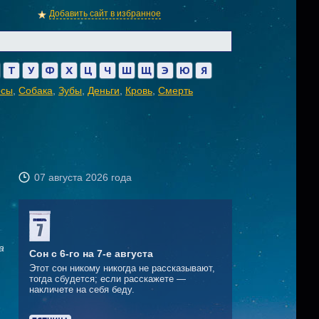
Добавить сайт в избранное
Т
У
Ф
Х
Ц
Ч
Ш
Щ
Э
Ю
Я
осы
,
Собака
,
Зубы
,
Деньги
,
Кровь
,
Смерть
07 августа 2026 года
а
Сон с 6-го на 7-е августа
Этот сон никому никогда не рассказывают,
тогда сбудется; если расскажете —
накличете на себя беду.