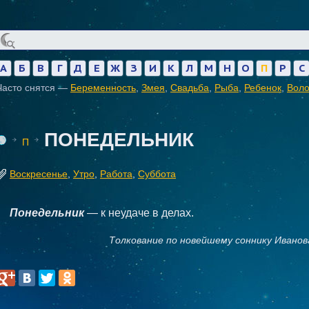
А
Б
В
Г
Д
Е
Ж
З
И
К
Л
М
Н
О
П
Р
С
Часто снятся —
Беременность
,
Змея
,
Свадьба
,
Рыба
,
Ребенок
,
Вол
ПОНЕДЕЛЬНИК
П
Воскресенье
,
Утро
,
Работа
,
Суббота
Понедельник
— к неудаче в делах.
Толкование по новейшему соннику Иванов