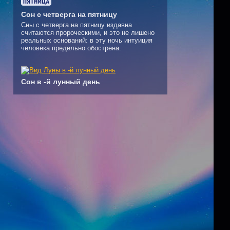
Сон с четверга на пятницу
Сны с четверга на пятницу издавна
считаются пророческими, и это не лишено
реальных оснований: в эту ночь интуиция
человека предельно обострена.
Сон в -й лунный день