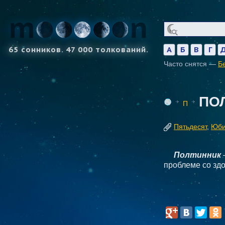
65 сонников. 47 000 толкований.
А
Б
В
Г
Часто снятся —
Б
ПО
П
Пятьдесят
,
Юби
Полтинник
проблеме со зд