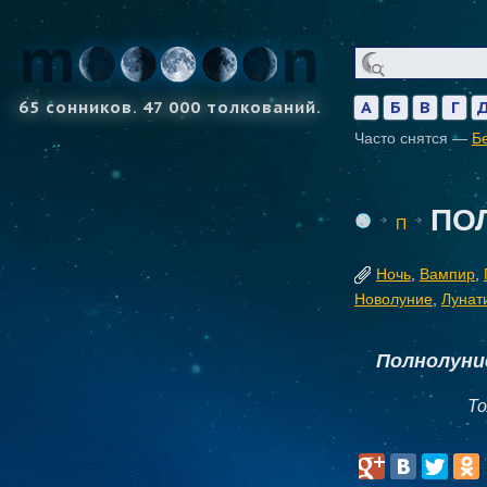
65 сонников. 47 000 толкований.
А
Б
В
Г
Часто снятся —
Б
ПО
П
Ночь
,
Вампир
,
Новолуние
,
Лунат
Полнолуни
То