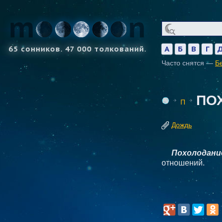
65 сонников. 47 000 толкований.
А
Б
В
Г
Часто снятся —
Б
ПО
П
Дождь
Похолодани
отношений.