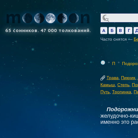
65 сонников. 47 000 толкований.
А
Б
В
Г
Часто снятся —
Б
П
Подоро
Трава
,
Пикник
,
Камыш
,
Степь
,
По
Путь
,
Тропинка
,
П
Подорожни
желудочно-киш
именно это ра