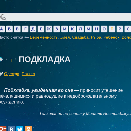
А
Б
В
Г
Д
Е
Ж
З
И
К
Л
М
Н
О
П
Р
С
Часто снятся —
Беременность
,
Змея
,
Свадьба
,
Рыба
,
Ребенок
,
Вол
ПОДКЛАДКА
П
Одежда
,
Пальто
Подкладка, увиденная во сне
— приносит утешение
печалящимися и равнодушие к недоброжелательному
осуждению.
Толкование по соннику Мишеля Нострадамус