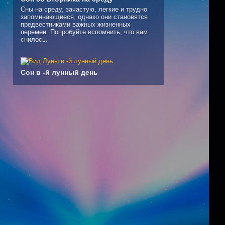
Сны на среду, зачастую, легкие и трудно
запоминающиеся, однако они становятся
предвестниками важных жизненных
перемен. Попробуйте вспомнить, что вам
снилось.
Сон в -й лунный день