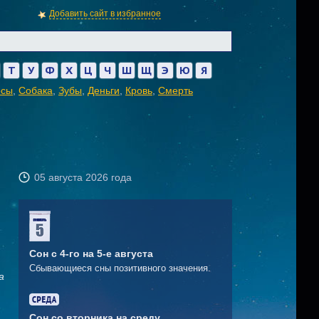
Добавить сайт в избранное
Т
У
Ф
Х
Ц
Ч
Ш
Щ
Э
Ю
Я
осы
,
Собака
,
Зубы
,
Деньги
,
Кровь
,
Смерть
05 августа 2026 года
Сон с 4-го на 5-е августа
Сбывающиеся сны позитивного значения.
а
Сон со вторника на среду