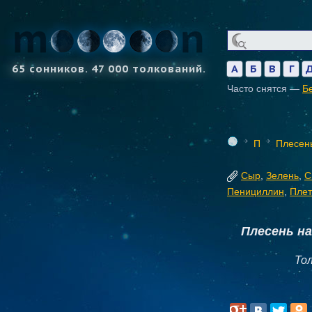
65 сонников. 47 000 толкований.
А
Б
В
Г
Часто снятся —
Б
П
Плесен
Сыр
,
Зелень
,
С
Пенициллин
,
Плет
Плесень н
То