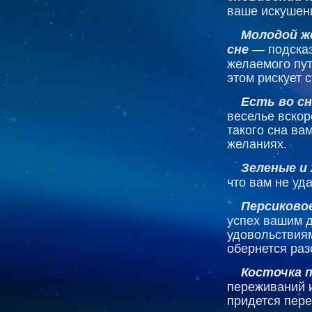
ваше искушен
Молодой ж
сне
— подсказ
желаемого пут
этом рискует 
Есть во сн
веселье вскор
такого сна ва
желаниях.
Зеленые и
что вам не уд
Персиково
успех вашим д
удовольствиям
обернется раз
Косточка 
переживаний 
придется пер