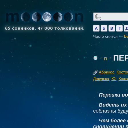
65 сонников. 47 000 толкований.
А
Б
В
Г
Часто снятся —
Б
ПЕ
П
Абрикос
,
Косто
Девушка
,
Юг
,
Кожа
Персики во
Видеть их 
соблазны будут
Чем более
сновидении 