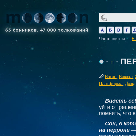
65 сонников. 47 000 толкований.
А
Б
В
Г
Часто снятся —
Б
ПЕ
П
Вагон
,
Вокзал
,
Платформа
,
Дожд
Видеть се
уйти от реше
помнить, что 
Сон, в кот
на перроне
— 