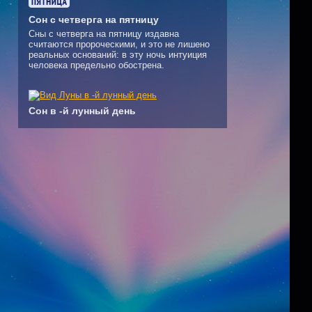
Сон с четверга на пятницу
Сны с четверга на пятницу издавна
считаются пророческими, и это не лишено
реальных оснований: в эту ночь интуиция
человека предельно обострена.
Сон в -й лунный день