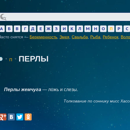
А
Б
В
Г
Д
Е
Ж
З
И
К
Л
М
Н
О
П
Р
С
Часто снятся —
Беременность
,
Змея
,
Свадьба
,
Рыба
,
Ребенок
,
Вол
ПЕРЛЫ
П
Перлы жемчуга
— ложь и слезы.
Толкование по соннику мисс Хасс