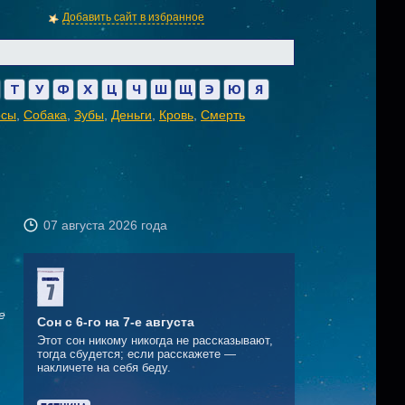
Добавить сайт в избранное
Т
У
Ф
Х
Ц
Ч
Ш
Щ
Э
Ю
Я
осы
,
Собака
,
Зубы
,
Деньги
,
Кровь
,
Смерть
07 августа 2026 года
е
Сон с 6-го на 7-е августа
Этот сон никому никогда не рассказывают,
тогда сбудется; если расскажете —
накличете на себя беду.