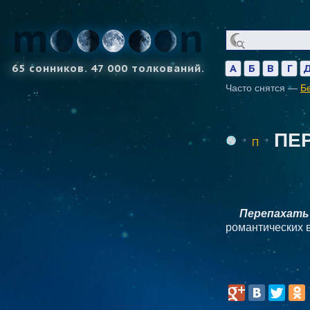
65 сонников. 47 000 толкований.
А
Б
В
Г
Часто снятся —
Б
ПЕ
П
Перепахать
романтических в