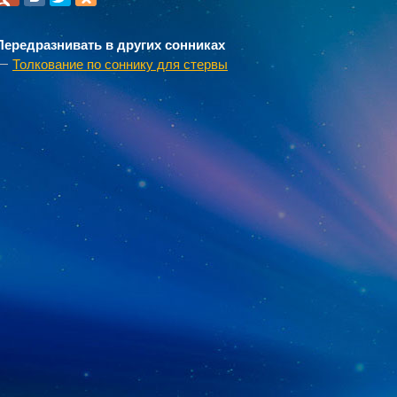
Передразнивать в других сонниках
Толкование по соннику для стервы