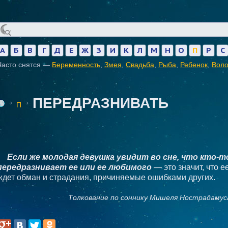
А
Б
В
Г
Д
Е
Ж
З
И
К
Л
М
Н
О
П
Р
С
Часто снятся —
Беременность
,
Змея
,
Свадьба
,
Рыба
,
Ребенок
,
Вол
ПЕРЕДРАЗНИВАТЬ
П
Если же молодая девушка увидит во сне, что кто-т
передразнивает ее или ее любимого
— это значит, что е
ждет обман и страдания, причиняемые ошибками других.
Толкование по соннику Мишеля Нострадамус