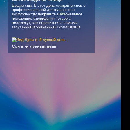
Вещие сны. В этот день ожидайте снов о
профессиональной деятельности и
возможностях поправить материальное
положение. Сновидения четверга
подскажут, как справиться с самыми
запутанными жизненными коллизиями.
Сон в -й лунный день