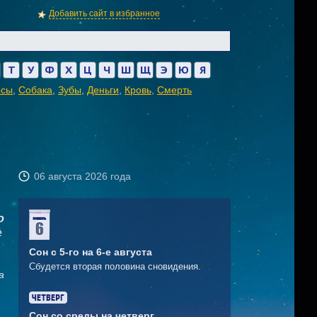
Добавить сайт в избранное
Т
У
Ф
Х
Ц
Ч
Ш
Щ
Э
Ю
Я
осы
,
Собака
,
Зубы
,
Деньги
,
Кровь
,
Смерть
06 августа 2026 года
о
е
Сон с 5-го на 6-е августа
Сбудется вторая половина сновидения.
а
Сон со среды на четверг