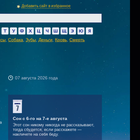
Добавить сайт в избранное
Т
У
Ф
Х
Ц
Ч
Ш
Щ
Э
Ю
Я
осы
,
Собака
,
Зубы
,
Деньги
,
Кровь
,
Смерть
07 августа 2026 года
Сон с 6-го на 7-е августа
а
Этот сон никому никогда не рассказывают,
тогда сбудется; если расскажете —
накличете на себя беду.