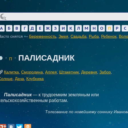
А
Б
В
Г
Д
Е
Ж
З
И
К
Л
М
Н
О
П
Р
С
Часто снятся —
Беременность
,
Змея
,
Свадьба
,
Рыба
,
Ребенок
,
Вол
ПАЛИСАДНИК
П
Калитка
,
Смородина
,
Аллея
,
Штакетник
,
Деревня
,
Забор
,
Солнце
,
Дача
,
Клубника
Палисадник
— к трудоемким земляным или
сельскохозяйственным работам.
Толкование по новейшему соннику Иванов