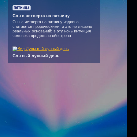
Сон с четверга на пятницу
Сны с четверга на пятницу издавна
считаются пророческими, и это не лишено
реальных оснований: в эту ночь интуиция
человека предельно обострена.
Сон в -й лунный день