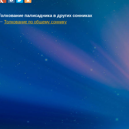
Толкование палисадника в других сонниках
Толкование по общему соннику