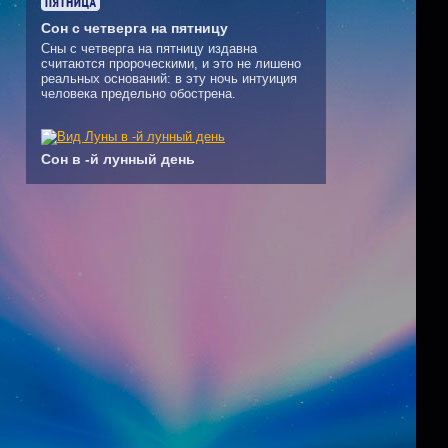
Сон с четверга на пятницу
Сны с четверга на пятницу издавна
считаются пророческими, и это не лишено
реальных оснований: в эту ночь интуиция
человека предельно обострена.
Сон в -й лунный день