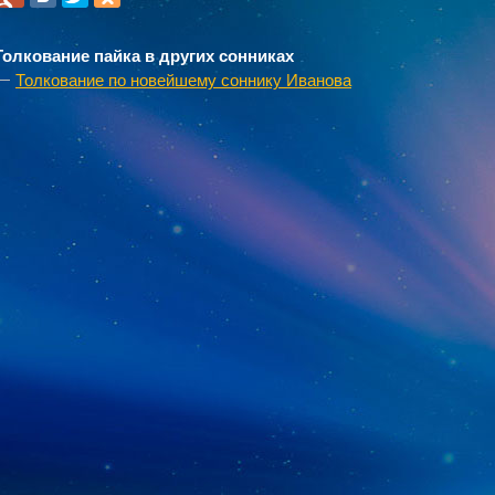
Толкование пайка в других сонниках
Толкование по новейшему соннику Иванова