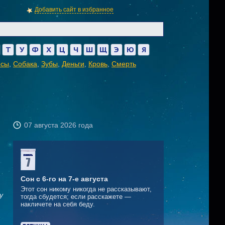
Добавить сайт в избранное
Т
У
Ф
Х
Ц
Ч
Ш
Щ
Э
Ю
Я
осы
,
Собака
,
Зубы
,
Деньги
,
Кровь
,
Смерть
07 августа 2026 года
Сон с 6-го на 7-е августа
Этот сон никому никогда не рассказывают,
у
тогда сбудется; если расскажете —
накличете на себя беду.