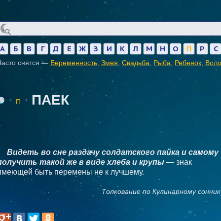
А
Б
В
Г
Д
Е
Ж
З
И
К
Л
М
Н
О
П
Р
С
Часто снятся —
Беременность
,
Змея
,
Свадьба
,
Рыба
,
Ребенок
,
Вол
ПАЕК
П
Видеть во сне раздачу солдатского пайка и самому
получить такой же в виде хлеба и крупы
— знак
имеющей быть перемены не к лучшему.
Толкование по Кулинарному сонник