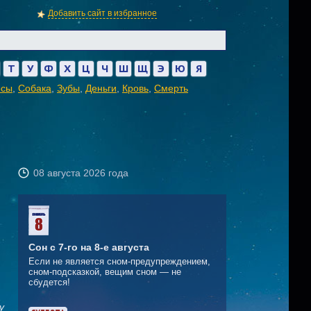
Добавить сайт в избранное
Т
У
Ф
Х
Ц
Ч
Ш
Щ
Э
Ю
Я
осы
,
Собака
,
Зубы
,
Деньги
,
Кровь
,
Смерть
08 августа 2026 года
Сон с 7-го на 8-е августа
Если не является сном-предупреждением,
сном-подсказкой, вещим сном — не
сбудется!
у