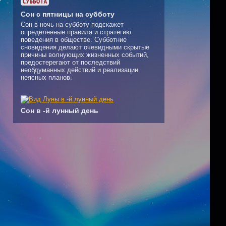
Сон с пятницы на субботу
Сон в ночь на субботу подскажет
определенные правила и стратегию
поведения в обществе. Субботние
сновидения делают очевидными скрытые
причины волнующих жизненных событий,
предостерегают от последствий
необдуманных действий и реализации
неясных планов.
Сон в -й лунный день