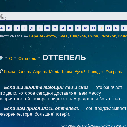
А
Б
В
Г
Д
Е
Ж
З
И
К
Л
М
Н
О
П
Р
С
Часто снятся —
Беременность
,
Змея
,
Свадьба
,
Рыба
,
Ребенок
,
Вол
ОТТЕПЕЛЬ
О
Оттепель
Весна
,
Капель
,
Апрель
,
Мель
,
Трава
,
Ручей
,
Паводок
,
Февраль
Если вы видите тающий лед и снег
— это означает,
что дело, которое сегодня доставляет вам массу
неприятностей, вскоре принесет вам радость и богатство.
Если вам приснилась оттепель
— сон предсказывает
разорение, горе, большие потери.
Толкование по Славянскому сонник