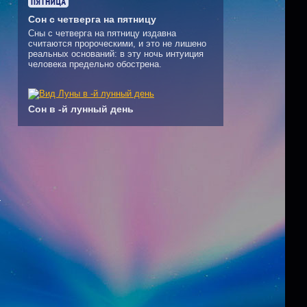
Сон с четверга на пятницу
Сны с четверга на пятницу издавна
считаются пророческими, и это не лишено
реальных оснований: в эту ночь интуиция
человека предельно обострена.
Сон в -й лунный день
—