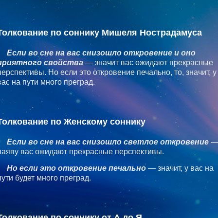
Толкование по соннику Мишеля Нострадамуса
Если во сне на вас снизошло откровение и оно
приятного свойства
— значит вас ожидают прекрасные
перспективы. Но если это откровение печально, то, значит, у
вас на пути много преград.
Толкование по Женскому соннику
Если во сне на вас снизошло светлое откровение
наяву вас ожидают прекрасные перспективы.
Но если это откровение печально
— значит, у вас на
пути будет много преград.
Толкование по соннику от А до Я