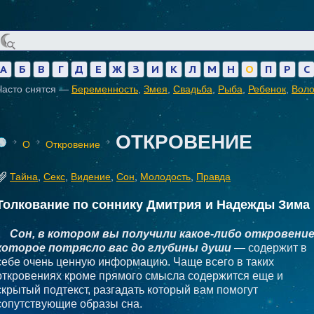
А
Б
В
Г
Д
Е
Ж
З
И
К
Л
М
Н
О
П
Р
С
Часто снятся —
Беременность
,
Змея
,
Свадьба
,
Рыба
,
Ребенок
,
Вол
ОТКРОВЕНИЕ
О
Откровение
Тайна
,
Секс
,
Видение
,
Сон
,
Молодость
,
Правда
Толкование по соннику Дмитрия и Надежды Зима
Сон, в котором вы получили какое-либо откровение
которое потрясло вас до глубины души
— содержит в
себе очень ценную информацию. Чаще всего в таких
откровениях кроме прямого смысла содержится еще и
скрытый подтекст, разгадать который вам помогут
сопутствующие образы сна.