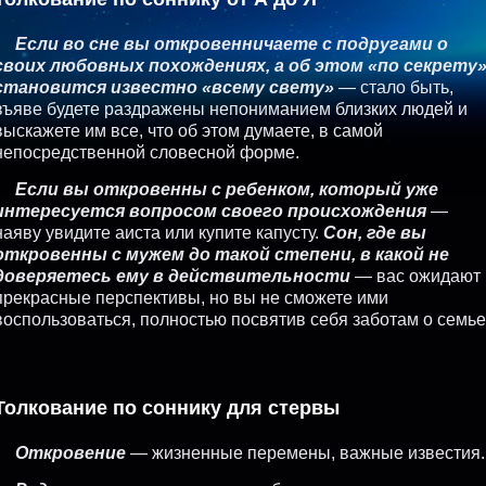
Если во сне вы откровенничаете с подругами о
своих любовных похождениях, а об этом «по секрету
становится известно «всему свету»
— стало быть,
въяве будете раздражены непониманием близких людей и
выскажете им все, что об этом думаете, в самой
непосредственной словесной форме.
Если вы откровенны с ребенком, который уже
интересуется вопросом своего происхождения
—
наяву увидите аиста или купите капусту.
Сон, где вы
откровенны с мужем до такой степени, в какой не
доверяетесь ему в действительности
— вас ожидают
прекрасные перспективы, но вы не сможете ими
воспользоваться, полностью посвятив себя заботам о семье
Толкование по соннику для стервы
Откровение
— жизненные перемены, важные известия.