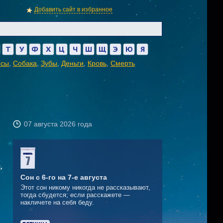
Добавить сайт в избранное
Т
У
Ф
Х
Ц
Ч
Ш
Щ
Э
Ю
Я
осы
,
Собака
,
Зубы
,
Деньги
,
Кровь
,
Смерть
07 августа 2026 года
,
Сон с 6-го на 7-е августа
Этот сон никому никогда не рассказывают,
тогда сбудется; если расскажете —
накличете на себя беду.