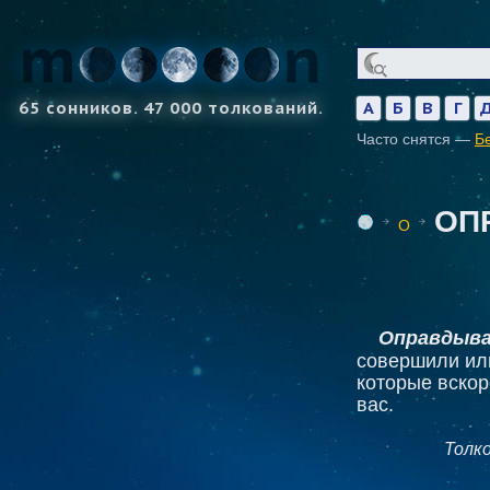
65 сонников. 47 000 толкований.
А
Б
В
Г
Часто снятся —
Б
ОП
О
Оправдыва
совершили или
которые вскор
вас.
Толк