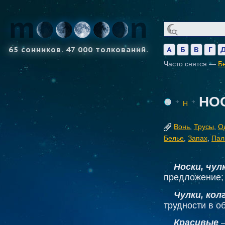
65 сонников. 47 000 толкований.
А
Б
В
Г
Часто снятся —
Б
НО
Н
Вонь
,
Трусы
,
О
Белье
,
Запах
,
Пал
Носки, чул
предложение
Чулки, кол
трудности в 
Красивые
—