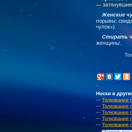
— затянувшие
Женские ч
порывы; свида
чулок»).
Стирать ч
женщины.
То
Носки в други
Толкование 
Толкование 
Толкование 
Толкование 
Толкование 
Показать еще 