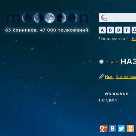
65 сонников. 47 000 толкований.
А
Б
В
Г
Часто снятся —
Б
НА
Н
Имя
,
Заголовок
Название
— 
предмет.