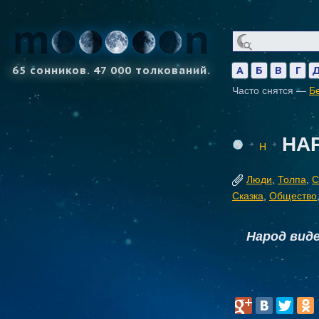
65 сонников. 47 000 толкований.
А
Б
В
Г
Часто снятся —
Б
НА
Н
Люди
,
Толпа
,
С
Сказка
,
Общество
Народ вид