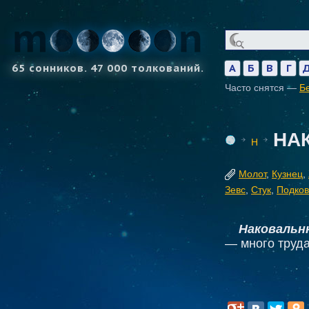
65 сонников. 47 000 толкований.
А
Б
В
Г
Часто снятся —
Б
НА
Н
Молот
,
Кузнец
,
Зевс
,
Стук
,
Подко
Наковальн
— много труда