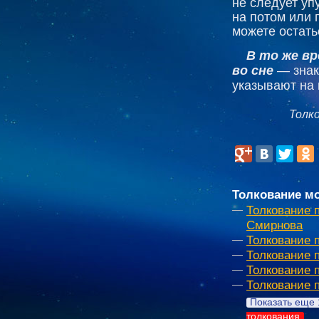
не следует уп
на потом или 
можете остать
В то же в
во сне
— знак
указывают на 
Толк
Толкование мо
Толкование 
Смирнова
Толкование 
Толкование 
Толкование 
Толкование 
Показать еще 
толкования