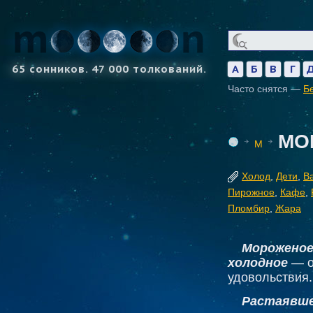
65 сонников. 47 000 толкований.
А
Б
В
Г
Часто снятся —
Б
МО
М
Холод
,
Дети
,
В
Пирожное
,
Кафе
,
Пломбир
,
Жара
Мороженое 
холодное
— о
удовольствия.
Растаявше