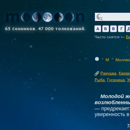
65 сонников. 47 000 толкований.
А
Б
В
Г
Часто снятся —
Б
М
Моллю
Ракушка
,
Карак
Рыба
,
Гусеница
,
У
Молодой же
возлюбленны
— предрекает:
уверенность в
Т