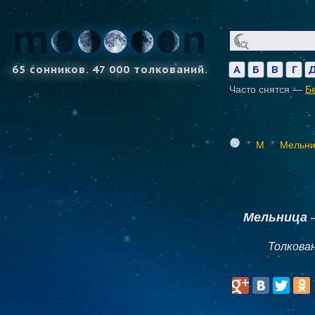
65 сонников. 47 000 толкований.
А
Б
В
Г
Часто снятся —
Б
М
Мельни
Мельница
—
Толкова