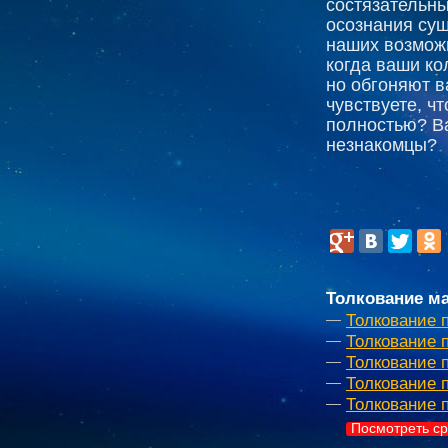
состязательны
осознания су
наших возможн
когда ваши ко
но обгоняют в
чувствуете, ч
полностью? Ва
незнакомцы?
Толкование ма
Толкование п
Толкование п
Толкование 
Толкование 
Толкование 
Посмотреть ср