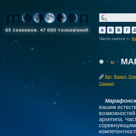
65 сонников. 47 000 толкований.
А
Б
В
Г
Часто снятся —
Б
МА
М
Бег
,
Факел
,
Ол
Сериал
Марафонск
вашим естеств
возможностей 
архетипа. Час
соревнующимис
компетентност