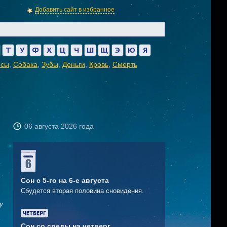
Добавить сайт в избранное
Т
У
Ф
Х
Ц
Ч
Ш
Щ
Э
Ю
Я
осы
,
Собака
,
Зубы
,
Деньги
,
Кровь
,
Смерть
06 августа 2026 года
Сон с 5-го на 6-е августа
Сбудется вторая половина сновидения.
у
Сон со среды на четверг