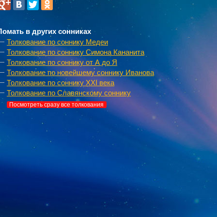
Ломать в других сонниках
Толкование по соннику Медеи
Толкование по соннику Симона Кананита
Толкование по соннику от А до Я
Толкование по новейшему соннику Иванова
Толкование по соннику XXI века
Толкование по Славянскому соннику
Посмотреть сразу все толкования