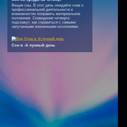
Вещие сны. В этот день ожидайте снов о
профессиональной деятельности и
возможностях поправить материальное
положение. Сновидения четверга
подскажут, как справиться с самыми
запутанными жизненными коллизиями.
Сон в -й лунный день