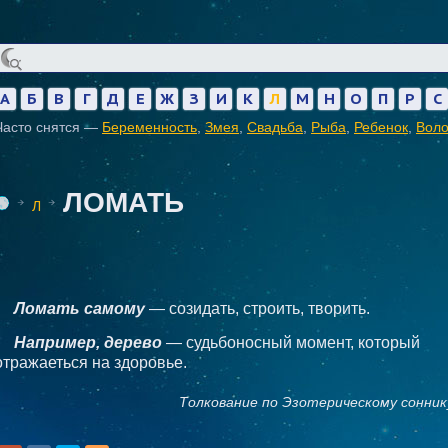
А
Б
В
Г
Д
Е
Ж
З
И
К
Л
М
Н
О
П
Р
С
Часто снятся —
Беременность
,
Змея
,
Свадьба
,
Рыба
,
Ребенок
,
Вол
ЛОМАТЬ
Л
Ломать самому
— созидать, строить, творить.
Например, дерево
— судьбоносный момент, который
отражаеться на здоровье.
Толкование по Эзотерическому сонник