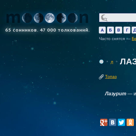
65 сонников. 47 000 толкований.
А
Б
В
Г
Часто снятся —
Б
ЛА
Л
Топаз
Лазурит
— и