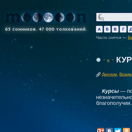
65 сонников. 47 000 толкований.
А
Б
В
Г
Часто снятся —
Б
КУ
К
Диплом
,
Вожде
Курсы
— по
незначительн
благополучии.