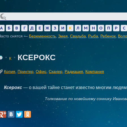
А
Б
В
Г
Д
Е
Ж
З
И
К
Л
М
Н
О
П
Р
С
Часто снятся —
Беременность
,
Змея
,
Свадьба
,
Рыба
,
Ребенок
,
Вол
КСЕРОКС
К
Копия
,
Принтер
,
Офис
,
Сканер
,
Радиация
,
Компания
Ксерокс
— о вашей тайне станет известно многим людям
Толкование по новейшему соннику Иванов