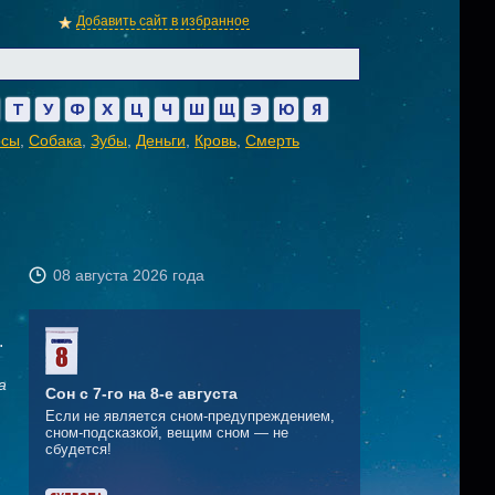
Добавить сайт в избранное
Т
У
Ф
Х
Ц
Ч
Ш
Щ
Э
Ю
Я
осы
,
Собака
,
Зубы
,
Деньги
,
Кровь
,
Смерть
08 августа 2026 года
.
а
Сон с 7-го на 8-е августа
Если не является сном-предупреждением,
сном-подсказкой, вещим сном — не
сбудется!