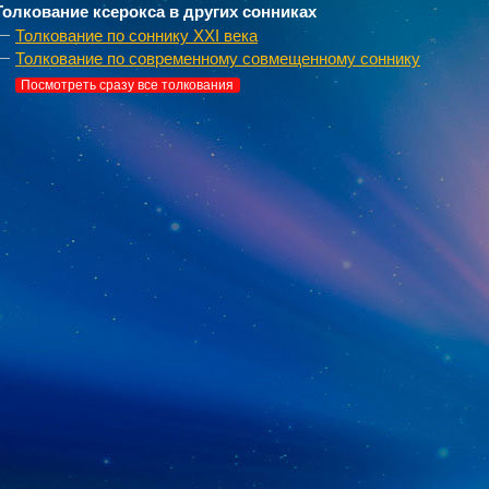
Толкование ксерокса в других сонниках
Толкование по соннику XXI века
Толкование по современному совмещенному соннику
Посмотреть сразу все толкования