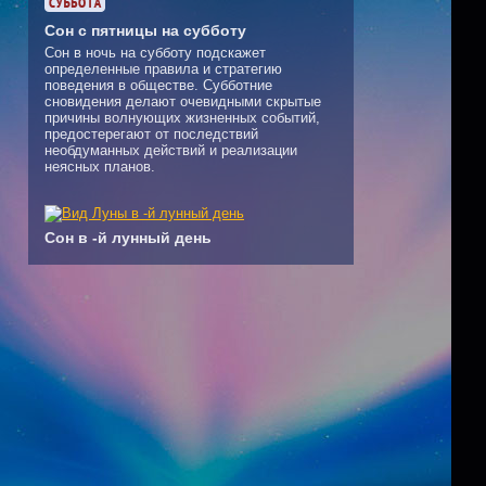
Сон с пятницы на субботу
Сон в ночь на субботу подскажет
определенные правила и стратегию
поведения в обществе. Субботние
сновидения делают очевидными скрытые
причины волнующих жизненных событий,
предостерегают от последствий
необдуманных действий и реализации
неясных планов.
Сон в -й лунный день