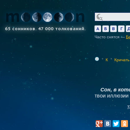
65 сонников. 47 000 толкований.
А
Б
В
Г
Часто снятся —
Б
К
Кричать
Сон, в ко
твои иллюзии 
Т