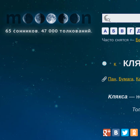
65 сонников. 47 000 толкований.
А
Б
В
Г
Часто снятся —
Б
КЛ
К
Пан
,
Бумага
,
К
Клякса
— не
То