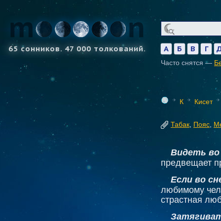
65 сонников. 47 000 толкований.
А
Б
В
Г
Часто снятся —
Б
К
Кисет
Табак
,
Пояс
,
М
Видеть во
предвещает п
Если во с
любимому чело
страстная люб
Затягиват