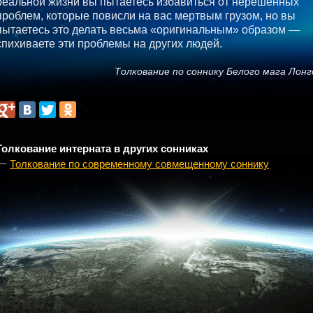
реальной жизни вы пытаетесь избавиться от нерешенных
проблем, которые повисли на вас мертвым грузом, но вы
пытаетесь это делать весьма «оригинальным» образом —
спихиваете эти проблемы на других людей.
Толкование по соннику Белого мага Лонг
Толкование интерната в других сонниках
Толкование по современному совмещенному соннику