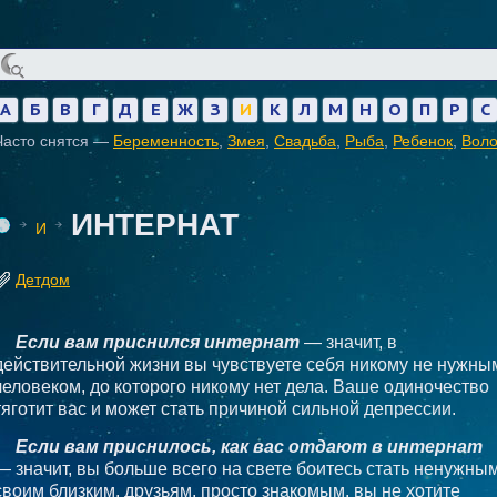
А
Б
В
Г
Д
Е
Ж
З
И
К
Л
М
Н
О
П
Р
С
Часто снятся —
Беременность
,
Змея
,
Свадьба
,
Рыба
,
Ребенок
,
Вол
ИНТЕРНАТ
И
Детдом
Если вам приснился интернат
— значит, в
действительной жизни вы чувствуете себя никому не нужны
человеком, до которого никому нет дела. Ваше одиночество
тяготит вас и может стать причиной сильной депрессии.
Если вам приснилось, как вас отдают в интернат
— значит, вы больше всего на свете боитесь стать ненужны
своим близким, друзьям, просто знакомым. вы не хотите