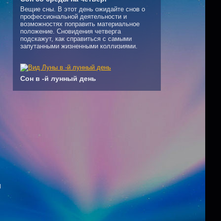
Вещие сны. В этот день ожидайте снов о
профессиональной деятельности и
возможностях поправить материальное
положение. Сновидения четверга
подскажут, как справиться с самыми
запутанными жизненными коллизиями.
Сон в -й лунный день
м