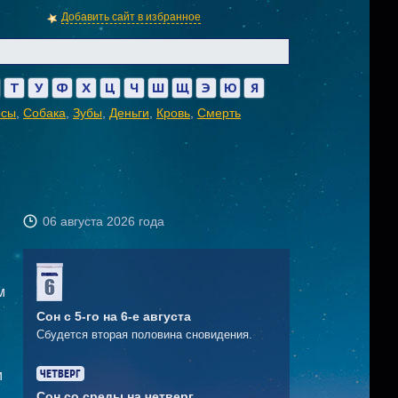
Добавить сайт в избранное
Т
У
Ф
Х
Ц
Ч
Ш
Щ
Э
Ю
Я
осы
,
Собака
,
Зубы
,
Деньги
,
Кровь
,
Смерть
06 августа 2026 года
м
Сон с 5-го на 6-е августа
Сбудется вторая половина сновидения.
м
Сон со среды на четверг