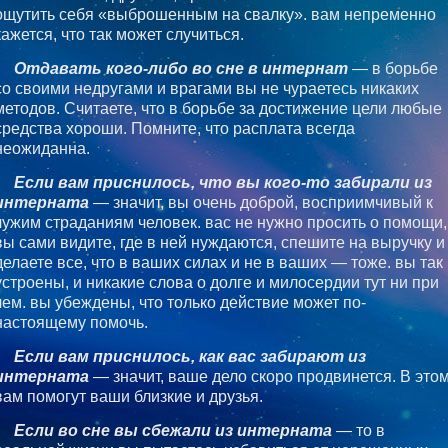
ощутить себя «выброшенным на свалку». вам непременно
кажется, что так может случиться.
Отдавать кого-либо во сне в интернат
— в борьбе
со своими недругами и врагами вы не чураетесь никаких
методов. Считаете, что в борьбе за достижение цели любые
средства хороши. Помните, что расплата всегда
неожиданна.
Если вам приснилось, что вы кого-то забирали из
интерната
— значит, вы очень доброй, восприимчивый к
чужим страданиям человек. вас не нужно просить о помощи,
вы сами видите, где в ней нуждаются, спешите на выручку и
делаете все, что в ваших силах и не в ваших — тоже. вы так
устроены, и никакие слова о долге и милосердии тут ни при
чем. вы убеждены, что только действие может по-
настоящему помочь.
Если вам приснилось, как вас забирают из
интерната
— значит, ваше дело скоро продвинется. В это
вам помогут ваши близкие и друзья.
Если во сне вы сбежали из интерната
— то в