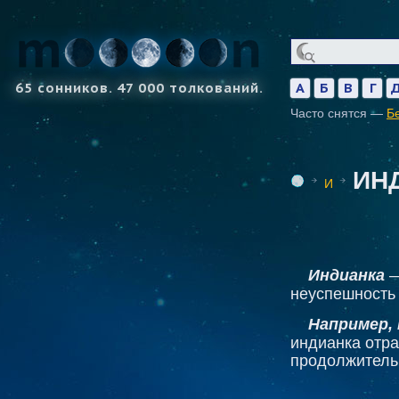
65 сонников. 47 000 толкований.
А
Б
В
Г
Часто снятся —
Б
ИН
И
Индианка
—
неуспешность 
Например, 
индианка отра
продолжитель