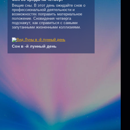
Вещие сны. В этот день ожидайте снов о
профессиональной деятельности и
возможностях поправить материальное
положение. Сновидения четверга
подскажут, как справиться с самыми
запутанными жизненными коллизиями.
Сон в -й лунный день