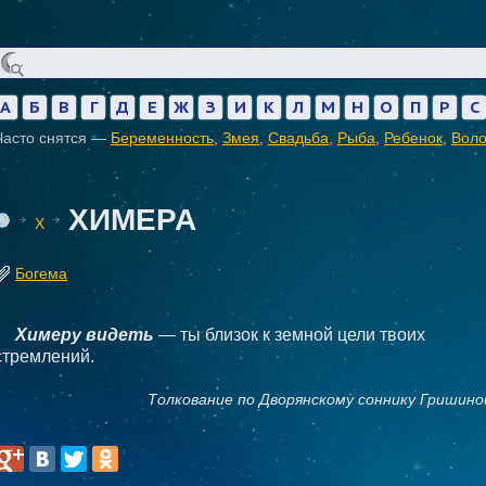
А
Б
В
Г
Д
Е
Ж
З
И
К
Л
М
Н
О
П
Р
С
Часто снятся —
Беременность
,
Змея
,
Свадьба
,
Рыба
,
Ребенок
,
Вол
ХИМЕРА
Х
Богема
Химеру видеть
— ты близок к земной цели твоих
стремлений.
Толкование по Дворянскому соннику Гришино