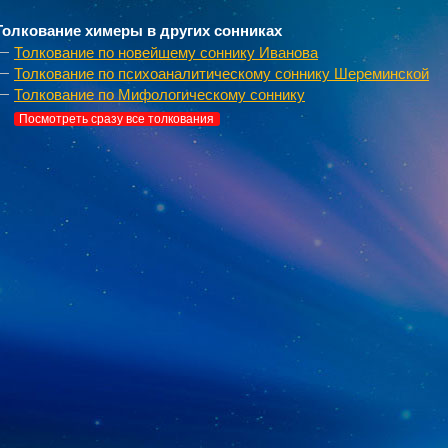
Толкование химеры в других сонниках
Толкование по новейшему соннику Иванова
Толкование по психоаналитическому соннику Шереминской
Толкование по Мифологическому соннику
Посмотреть сразу все толкования