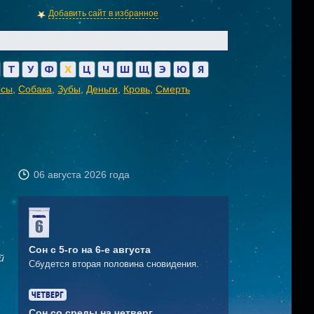
Добавить сайт в избранное
Т
У
Ф
Х
Ц
Ч
Ш
Щ
Э
Ю
Я
осы
,
Собака
,
Зубы
,
Деньги
,
Кровь
,
Смерть
06 августа 2026 года
Сон с 5-го на 6-е августа
й
Сбудется вторая половина сновидения.
Сон со среды на четверг